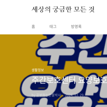
본문 바로가기
세상의 궁금한 모든 것
홈
태그
방명록
생활정보
주간보호센터 요양보호
by 공부하는만물박사
2024. 12. 29.