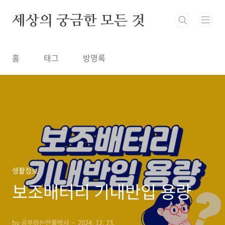
본문 바로가기
세상의 궁금한 모든 것
홈
태그
방명록
생활정보
보조배터리 기내반입 용량
by 공부하는만물박사
2024. 12. 23.