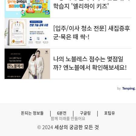
|
|
|
돈되는 정보들
6분전
구글링
포팁유
함께 미래를 만들어요
© 2024
세상의 궁금한 모든 것