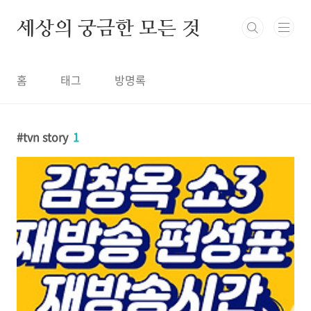
본문 바로가기
세상의 궁금한 모든 것
홈
태그
방명록
tvn story
1