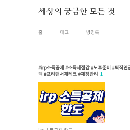
본문 바로가기
세상의 궁금한 모든 것
홈
태그
방명록
irp소득공제 #소득세절감 #노후준비 #퇴직
택 #프리랜서재테크 #재정관리
1