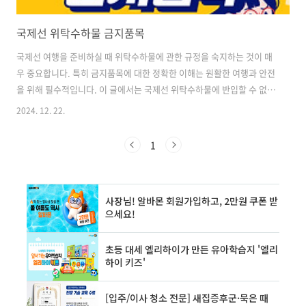
국제선 위탁수하물 금지품목
국제선 여행을 준비하실 때 위탁수하물에 관한 규정을 숙지하는 것이 매
우 중요합니다. 특히 금지품목에 대한 정확한 이해는 원활한 여행과 안전
을 위해 필수적입니다. 이 글에서는 국제선 위탁수하물에 반입할 수 없는
주요 금지품목들을 자세히 살펴보겠습니다. 폭발물 및 인화성 물질 안
2024. 12. 22.
전상의 이유로 폭발물과 인화성 물질은 위탁수하물로 절대 운송할 수 없
습니다. 이러한 품목들은 비행 중 심각한 위험을 초래할 수 있기 때문입
1
니다. 구체적으로 다음과 같은 물품들이 포함됩니다. • 탄약, 폭발물, 폭
죽, 지뢰, 수류탄 등 모든 종류의 폭발물• 가솔린, 디젤, 라이터 연료 등의
인화성 액체• 70도를 초과하는 알코올 음료• 부탄, 프로판 등의 가스 및
가스 용기• 성냥(1갑 초과), 라이터 이러한 물품들은 항공기 내에서..