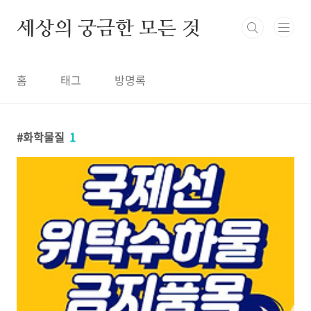
본문 바로가기
세상의 궁금한 모든 것
홈
태그
방명록
화학물질
1