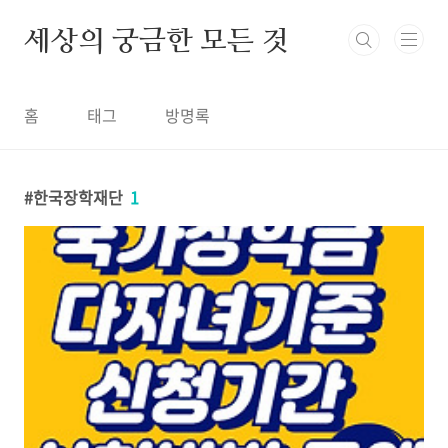
본문 바로가기
세상의 궁금한 모든 것
홈
태그
방명록
한국장학재단
1