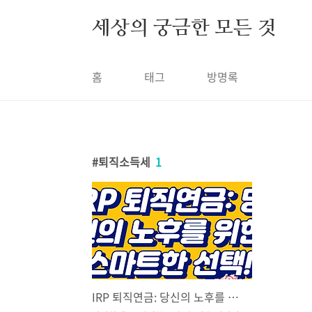
본문 바로가기
세상의 궁금한 모든 것
홈
태그
방명록
퇴직소득세
1
IRP 퇴직연금: 당신의 노후를 위한 스마트한 선택!