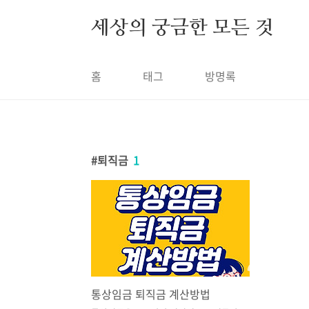
본문 바로가기
세상의 궁금한 모든 것
홈
태그
방명록
퇴직금
1
통상임금 퇴직금 계산방법