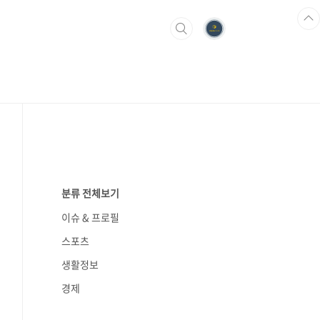
분류 전체보기
이슈 & 프로필
스포츠
생활정보
경제