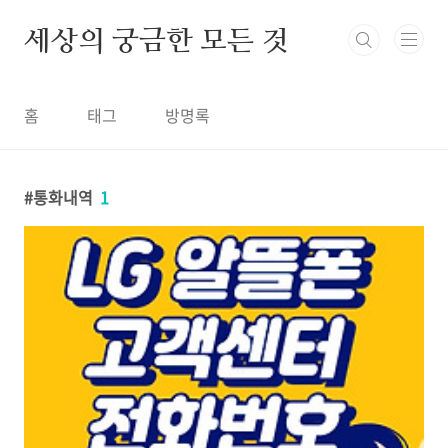
본문 바로가기
세상의 궁금한 모든 것
홈
태그
방명록
통화내역
1