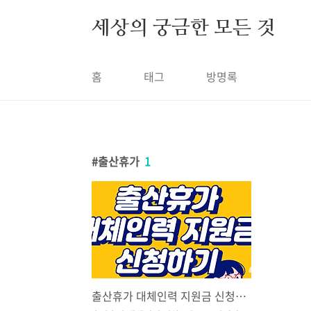
본문 바로가기
세상의 궁금한 모든 것
홈
태그
방명록
출산휴가
1
출산휴가 대체인력 지원금 신청하기