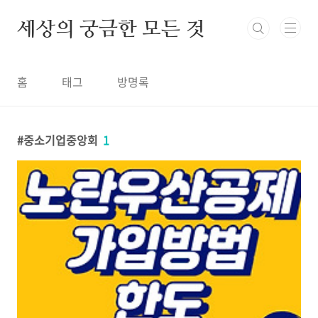
본문 바로가기
세상의 궁금한 모든 것
홈
태그
방명록
중소기업중앙회
1