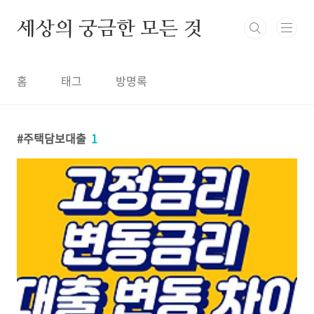
본문 바로가기
세상의 궁금한 모든 것
홈
태그
방명록
주택담보대출
1