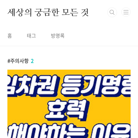
본문 바로가기
세상의 궁금한 모든 것
홈
태그
방명록
주의사항
2