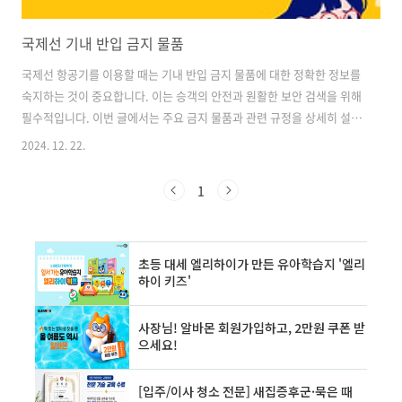
국제선 기내 반입 금지 물품
국제선 항공기를 이용할 때는 기내 반입 금지 물품에 대한 정확한 정보를
숙지하는 것이 중요합니다. 이는 승객의 안전과 원활한 보안 검색을 위해
필수적입니다. 이번 글에서는 주요 금지 물품과 관련 규정을 상세히 설명
드리겠습니다. 날카로운 물체 및 무기류 기내 반입이 금지된 날카로운
2024. 12. 22.
물체와 무기류는 다음과 같습니다. • 칼, 커터기, 가위(날 길이 6cm 이
상)• 드라이버, 망치 등 공구류• 총기류, 모형 총기, 탄약• 활, 석궁, 화살•
1
경찰봉, 스턴건 등 충격 장치 이러한 물품은 승객의 안전을 위협할 수 있
어 기내 반입이 엄격히 금지됩니다. 일부 스포츠 장비나 공구는 위탁수하
물로 운송 가능합니다. ✅날카로운 물체와 무기류, 어떻게 처리해야 할까
요?날카로운 물체 및 무기류 처리 방법 알아보기 👈 액체..