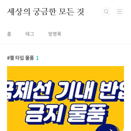
본문 바로가기
세상의 궁금한 모든 것
홈
태그
방명록
젤 타입 물품
1