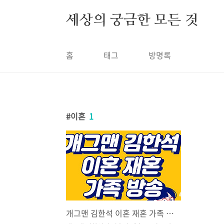
본문 바로가기
세상의 궁금한 모든 것
홈
태그
방명록
이혼
1
개그맨 김한석 이혼 재혼 가족 방송