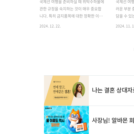
국제선 여행을 준비하실 때 위탁수하물에
국제선 여행
관한 규정을 숙지하는 것이 매우 중요합
러운 부분 
니다. 특히 금지품목에 대한 정확한 이해
담을 수 있
는 원활한 여행과 안전을 위해 필수적입
이 규정은 
2024. 12. 22.
2024. 11. 1
니다. 이 글에서는 국제선 위탁수하물에
며, 여행객
반입할 수 없는 주요 금지품목들을 자세
입니다. 이
히 살펴보겠습니다. 폭발물 및 인화성 물
물에 담을 
질 안전상의 이유로 폭발물과 인화성 물
대해 자세
질은 위탁수하물로 절대 운송할 수 없습
의 액체류 
니다. 이러한 품목들은 비행 중 심각한 위
정과는 다
험을 초래할 수 있기 때문입니다. 구체적
에는 액체류
으로 다음과 같은 물품들이 포함됩니다. •
몇 가지 주
탄약, 폭발물, 폭죽, 지뢰, 수류탄 등 모든
정들은 여행
종류의 폭발물• 가솔린, 디젤, 라이터 연
이므로, 꼼
료 등의 인화성 액체• 70도를 초과하는 알
중요합니다
코올 음료• 부탄, 프로판 등의 가스 및 가
류 규정의 
스 용기• 성냥(1갑 초과), 라이터 이러한
천공항 위
물품들은 항공기 내에서..
👈 위탁수
위탁..