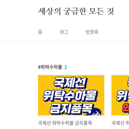
본문 바로가기
세상의 궁금한 모든 것
홈
태그
방명록
위탁수하물
2
국제선 위탁수하물 금지품목
국제선 