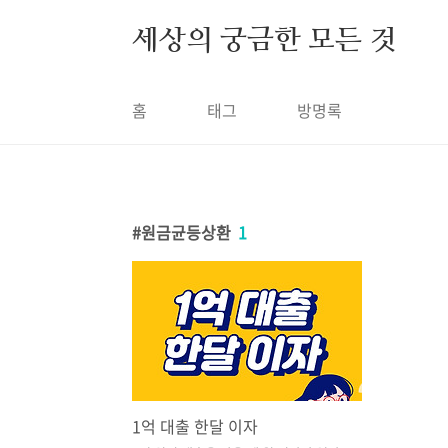
본문 바로가기
세상의 궁금한 모든 것
홈
태그
방명록
원금균등상환
1
1억 대출 한달 이자