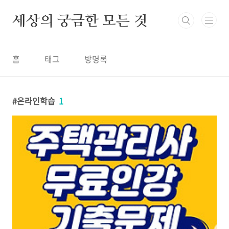
본문 바로가기
세상의 궁금한 모든 것
홈
태그
방명록
온라인학습
1