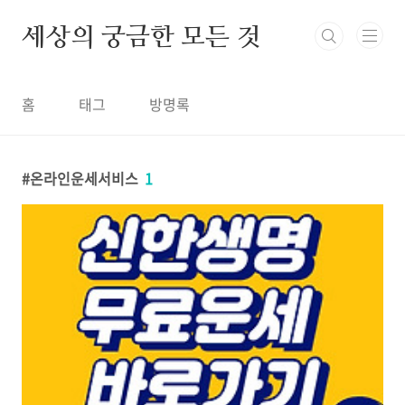
본문 바로가기
세상의 궁금한 모든 것
홈
태그
방명록
온라인운세서비스
1