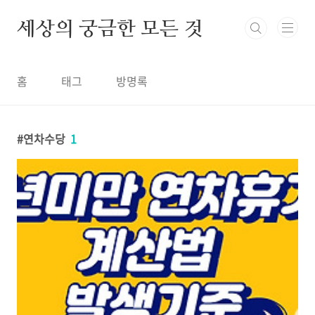
본문 바로가기
세상의 궁금한 모든 것
홈
태그
방명록
연차수당
1