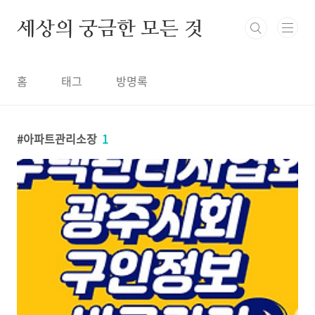
본문 바로가기
세상의 궁금한 모든 것
홈
태그
방명록
아파트관리소장
1