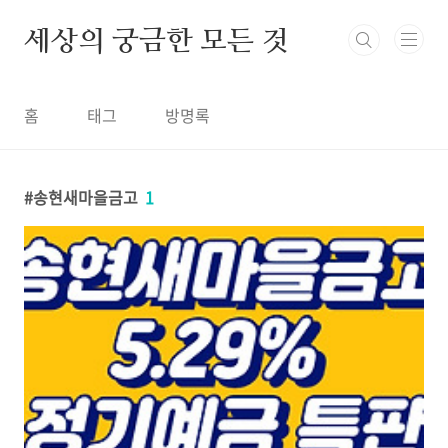
본문 바로가기
세상의 궁금한 모든 것
홈
태그
방명록
송현새마을금고
1