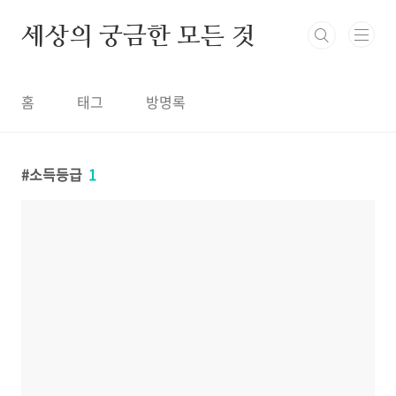
본문 바로가기
세상의 궁금한 모든 것
홈
태그
방명록
소득등급
1