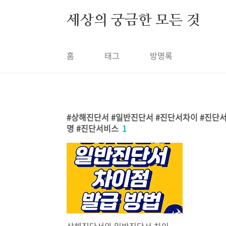
본문 바로가기
세상의 궁금한 모든 것
홈
태그
방명록
상해진단서 #일반진단서 #진단서차이 #진단서
명 #진단서비스
1