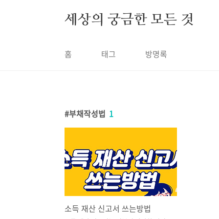
본문 바로가기
세상의 궁금한 모든 것
홈
태그
방명록
부채작성법
1
소득 재산 신고서 쓰는방법