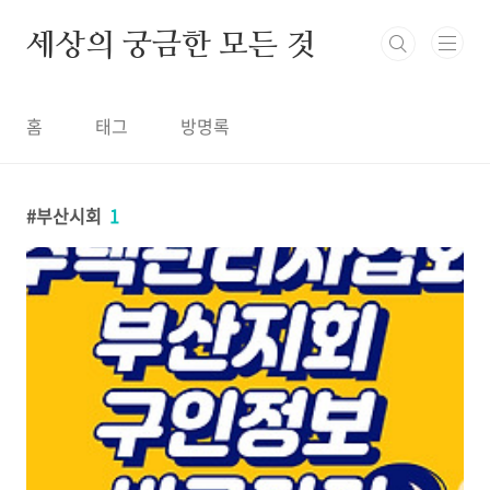
본문 바로가기
세상의 궁금한 모든 것
홈
태그
방명록
부산시회
1