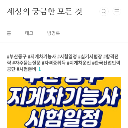
본문 바로가기
세상의 궁금한 모든 것
홈
태그
방명록
부산동구 #지게차기능사 #시험일정 #실기시험장 #합격전
략 #자주묻는질문 #자격증취득 #지게차운전 #한국산업인력
공단 #시험준비
1