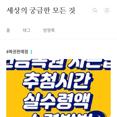
본문 바로가기
세상의 궁금한 모든 것
홈
태그
방명록
복권판매점
1