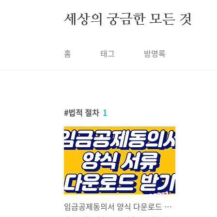
본문 바로가기
세상의 궁금한 모든 것
홈
태그
방명록
법적 절차
1
임금공제동의서 양식 다운로드 받기