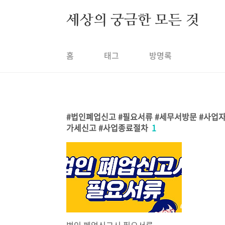
본문 바로가기
세상의 궁금한 모든 것
홈
태그
방명록
법인폐업신고 #필요서류 #세무서방문 #사업
가세신고 #사업종료절차
1