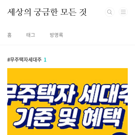
본문 바로가기
세상의 궁금한 모든 것
홈
태그
방명록
무주택자세대주
1