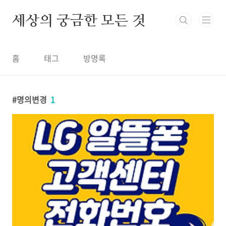
본문 바로가기
세상의 궁금한 모든 것
홈
태그
방명록
명의변경
1