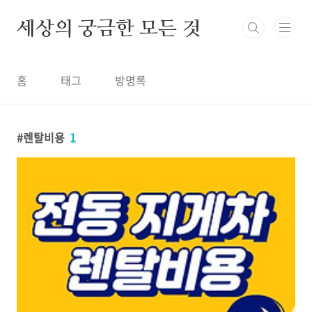
본문 바로가기
세상의 궁금한 모든 것
홈
태그
방명록
렌탈비용
1