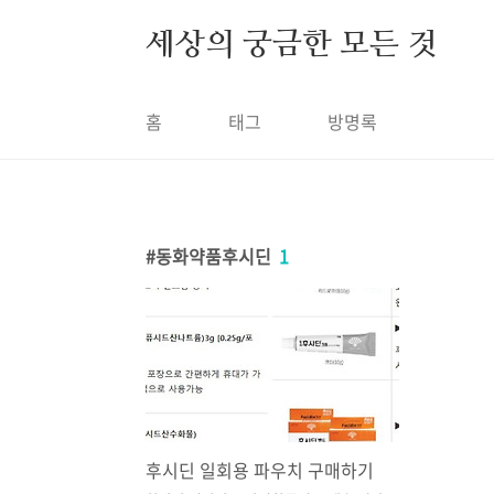
본문 바로가기
세상의 궁금한 모든 것
홈
태그
방명록
동화약품후시딘
1
후시딘 일회용 파우치 구매하기