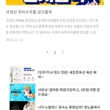
국제선 위탁수하물 금지품목
국제선 여행을 준비하실 때 위탁수하물에 관한 규정을 숙지하는 것이 매
우 중요합니다. 특히 금지품목에 대한 정확한 이해는 원활한 여행과 안전
을 위해 필수적입니다. 이 글에서는 국제선 위탁수하물에 반입할 수 없는
주요 금지품목들을 자세히 살펴보겠습니다. 폭발물 및 인화성 물질 안
2024. 12. 22.
전상의 이유로 폭발물과 인화성 물질은 위탁수하물로 절대 운송할 수 없
습니다. 이러한 품목들은 비행 중 심각한 위험을 초래할 수 있기 때문입
1
니다. 구체적으로 다음과 같은 물품들이 포함됩니다. • 탄약, 폭발물, 폭
죽, 지뢰, 수류탄 등 모든 종류의 폭발물• 가솔린, 디젤, 라이터 연료 등의
인화성 액체• 70도를 초과하는 알코올 음료• 부탄, 프로판 등의 가스 및
가스 용기• 성냥(1갑 초과), 라이터 이러한 물품들은 항공기 내에서..