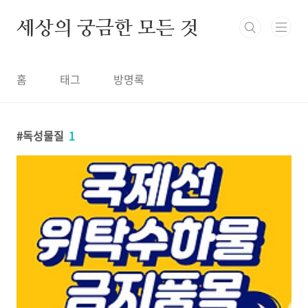
본문 바로가기
세상의 궁금한 모든 것
홈
태그
방명록
독성물질
1