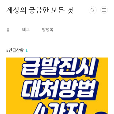
본문 바로가기
세상의 궁금한 모든 것
홈
태그
방명록
긴급상황
1