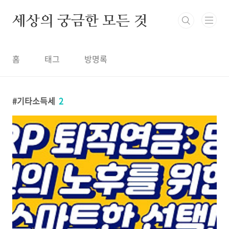
본문 바로가기
세상의 궁금한 모든 것
홈
태그
방명록
기타소득세
2