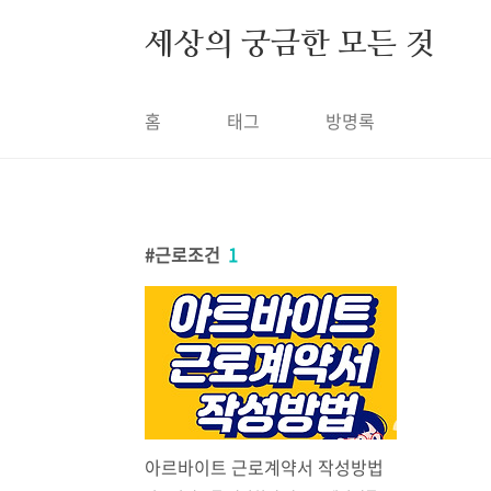
본문 바로가기
세상의 궁금한 모든 것
홈
태그
방명록
근로조건
1
아르바이트 근로계약서 작성방법