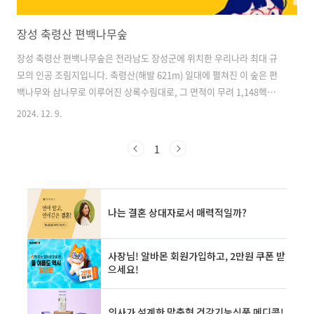
장성 축령산 편백나무숲
장성 축령산 편백나무숲은 전라남도 장성군에 위치한 우리나라 최대 규
모의 인공 조림지입니다. 축령산(해발 621m) 일대에 펼쳐진 이 숲은 편
백나무와 삼나무로 이루어진 상록수림대로, 그 면적이 무려 1,148헥타
르에 달합니다. 이는 여의도 면적의 두 배가 넘는 크기로, 그 중 편백나무
2024. 12. 9.
숲의 면적만 569헥타르에 이릅니다. 이 숲은 '한국의 조림왕'으로 불리
는 춘원 임종국 선생(1915~1987)이 1956년부터 1987년까지 30여 년에
1
걸쳐 조성한 것입니다. 임종국 선생은 일제강점기와 6.25 전쟁으로 황폐
해진 축령산에 253만여 그루의 나무를 심어 오늘날의 울창한 숲을 만들
었습니다. 현재 이 숲은 산림청에서 관리하고 있으며, 2002년부터 국유
림으로 지정되어 체계적인 관리를 받고 있습니다. 또한 2..