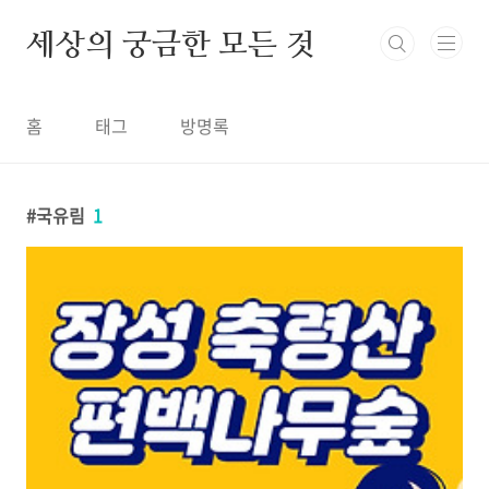
본문 바로가기
세상의 궁금한 모든 것
홈
태그
방명록
국유림
1