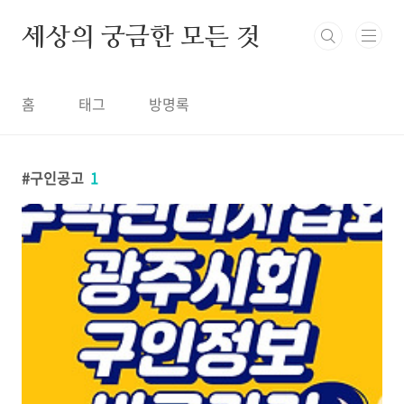
본문 바로가기
세상의 궁금한 모든 것
홈
태그
방명록
구인공고
1