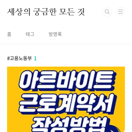
본문 바로가기
세상의 궁금한 모든 것
홈
태그
방명록
고용노동부
1