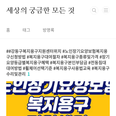
본문 바로가기
세상의 궁금한 모든 것
홈
태그
방명록
#강동구복지용구지원센터위치 #노인장기요양보험복지용
구신청방법 #복지용구대여절차 #복지용구종류및가격 #장기
요양등급별복지용구혜택 #복지용구본인부담금 #전동침대
대여방법 #휠체어선택기준 #복지용구사용법교육 #복지용구
수리및관리
1